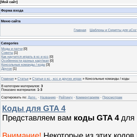
[
Мой сайт
]
Форма входа
Меню сайта
Главная
Шаблоны и Скрипты для uCoz
Categories
Моды и патчи
[0]
Советы
[1]
Как научится играть в кс и ксс
[0]
Особенности разных карт/мап
[0]
Консольные команды / коды
[3]
Другое
[1]
Главная
»
Статьи
»
Статьи о кс , ксс и других играх
» Консольные команды / коды
В категории материалов
:
3
Показано материалов
:
1-3
Сортировать по
:
Дате
·
Названию
·
Рейтингу
·
Комментариям
·
Просмотрам
Коды для GTA 4
Представляем вам
коды GTA 4
для 
Внимание!
Некоторые из этих кодов