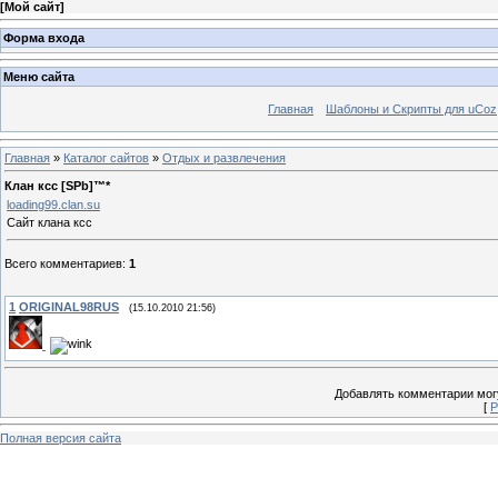
[
Мой сайт
]
Форма входа
Меню сайта
Главная
Шаблоны и Скрипты для uCoz
Главная
»
Каталог сайтов
»
Отдых и развлечения
Клан ксс [SPb]™*
loading99.clan.su
Сайт клана ксс
Всего комментариев
:
1
1
ORIGINAL98RUS
(15.10.2010 21:56)
Добавлять комментарии могу
[
Р
Полная версия сайта