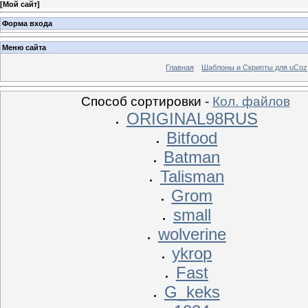
[
Мой сайт
]
Форма входа
Меню сайта
Главная
Шаблоны и Скрипты для uCoz
Способ сортировки -
Кол. файлов
ORIGINAL98RUS
Bitfood
Batman
Talisman
Grom
small
wolverine
ykrop
Fast
G_keks