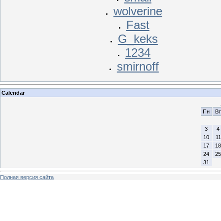
wolverine
Fast
G_keks
1234
smirnoff
Calendar
Пн
Вт
3
4
10
11
17
18
24
25
31
Полная версия сайта