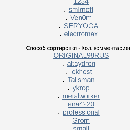
1234
smirnoff
Ven0m
SERYOGA
electromax
Способ сортировки - Кол. комментарие
ORIGINAL98RUS
altaydron
lokhost
Talisman
ykrop
metalworker
ana4220
professional
Grom
small