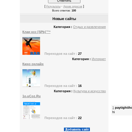
[
·
]
Результаты
Архив опросов
Всего ответов:
100
Новые сайты
Категория :
Отдых и развлечения
Клан ксс [SPb]™*
Переходов
на сайт :
27
Категория :
Интернет
Кино онлайн
Переходов
на сайт :
16
Категория :
Культура и искусство
1o.uСoz.Ru
1
paytightih
hi
Переходов
на сайт :
22