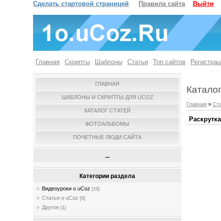
Сделать стартовой страницей
Правила сайта
Выйти
Главная
Скрипты
Шаблоны
Статьи
Топ сайтов
Регистрац
ГЛАВНАЯ
Каталог
ШАБЛОНЫ И СКРИПТЫ ДЛЯ UCOZ
Главная
»
Ст
КАТАЛОГ СТАТЕЙ
Раскрутка
ФОТОАЛЬБОМЫ
ПОЧЕТНЫЕ ЛЮДИ САЙТА
...
Категории раздела
Видеоуроки о uCoz
[10]
Статьи о uCoz
[0]
Другое
[1]