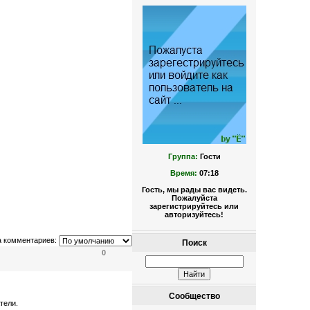
Группа:
Гости
Время:
07:18
Гость, мы рады вас видеть.
Пожалуйста
зарегистрируйтесь или
авторизуйтесь!
а комментариев:
Поиск
0
Сообщество
тели.