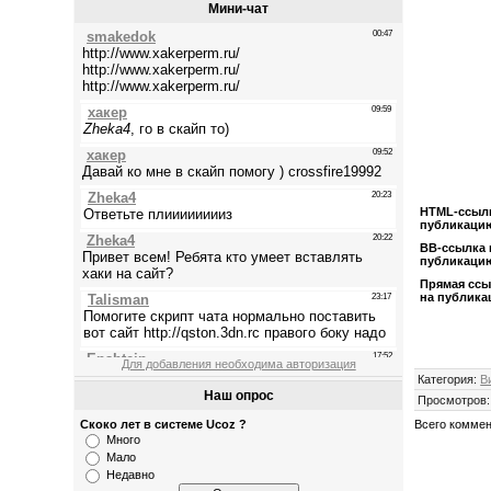
Мини-чат
HTML-cсыл
публикаци
BB-cсылка 
публикаци
Прямая ссы
на публик
Для добавления необходима авторизация
Категория
:
В
Наш опрос
Просмотров
Всего комме
Скоко лет в системе Ucoz ?
Много
Мало
Недавно