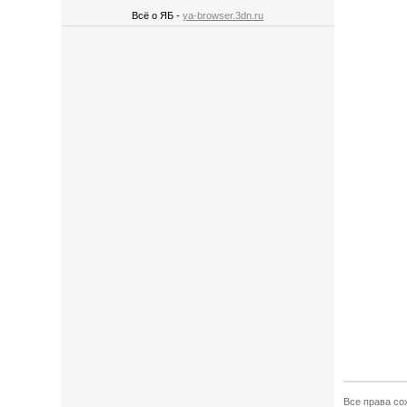
Всё о ЯБ -
ya-browser.3dn.ru
Все права со