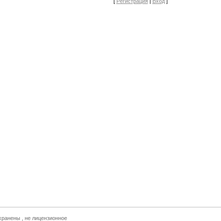
[
Регистрация
|
Вход
]
хранены , не лицензионное