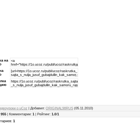
ка на
ю
на
ю
лка
ацию
идеоуроки о uCoz
|
Добавил
:
ORIGINAL98RUS
(05.11.2010)
:
955
|
Комментарии
:
1
|
Рейтинг
:
1.0
/
1
нтариев
:
1