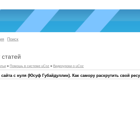
ия
Поиск
 статей
атьи
»
Помощь в системе uCoz
»
Видеоуроки о uCoz
 сайта с нуля (Юсуф Губайдуллин). Как самору раскрутить свой рес