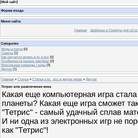
[
Мой сайт
]
Форма входа
Меню сайта
Главная
Шаблоны и Скрипты для uCoz
Categories
Моды и патчи
[0]
Советы
[1]
Как научится играть в кс и ксс
[0]
Особенности разных карт/мап
[0]
Консольные команды / коды
[3]
Другое
[1]
Главная
»
Статьи
»
Статьи о кс , ксс и других играх
»
Другое
Тетрис или развлечение века
Какая еще компьютерная игра стала
планеты? Какая еще игра сможет та
"Тетрис" - самый удачный сплав мат
И ни одна из электронных игр не пор
как "Тетрис"!