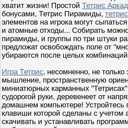
хватит жизни! Простой
Тетрис Арка
бонусами, Тетрис Пирамиды,
тетрис
элементов на игрока могут сыпатьс
и атомные отходы... Собирать можно
пирамиды, и группы по три штуки р
предложат освобождать поле от "мно
убираются после целых комбинаций
Игра Тетрис
, несомненно, не только
мышление, пространственную ориент
миниатюрных карманных "Тетрисах" 
судорогой руки, деревенеет от напр
домашнем компьютере! Устройтесь п
клавиши которой сделаны с учетом 
скачивать и устанавливать програм