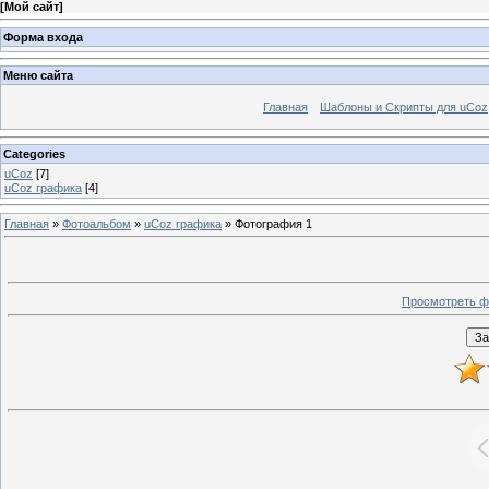
[
Мой сайт
]
Форма входа
Меню сайта
Главная
Шаблоны и Скрипты для uCoz
Categories
uCoz
[7]
uCoz графика
[4]
Главная
»
Фотоальбом
»
uCoz графика
» Фотография 1
Просмотреть ф