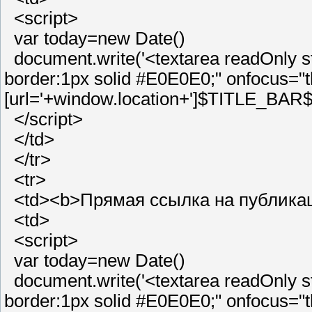
<script>
var today=new Date()
document.write('<textarea readOnly st
border:1px solid #E0E0E0;" onfocus="th
[url='+window.location+']$TITLE_BAR$[/
</script>
</td>
</tr>
<tr>
<td><b>Прямая ссылка на публикац
<td>
<script>
var today=new Date()
document.write('<textarea readOnly st
border:1px solid #E0E0E0;" onfocus="th