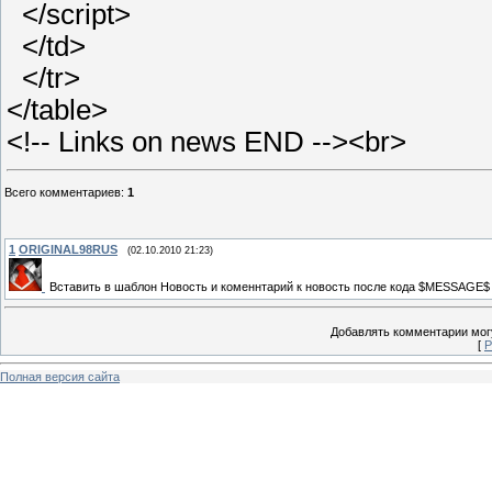
</script>
</td>
</tr>
</table>
<!-- Links on news END --><br>
Всего комментариев
:
1
1
ORIGINAL98RUS
(02.10.2010 21:23)
Вставить в шаблон Новость и коменнтарий к новость после кода $MESSAGE$
Добавлять комментарии могу
[
Р
Полная версия сайта