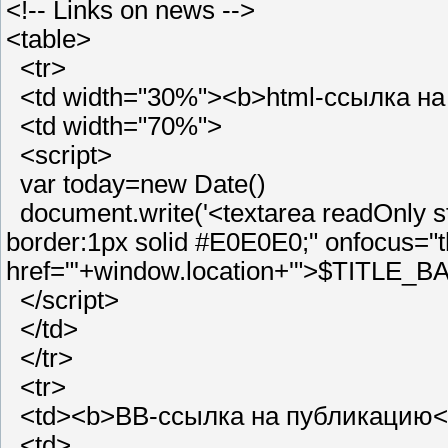
<!-- Links on news -->
<table>
<tr>
<td width="30%"><b>html-cсылка на
<td width="70%">
<script>
var today=new Date()
document.write('<textarea readOnly st
border:1px solid #E0E0E0;" onfocus="th
href="'+window.location+'">$TITLE_BA
</script>
</td>
</tr>
<tr>
<td><b>BB-cсылка на публикацию</
<td>