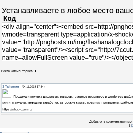
Устанавливаете в любое место ваше
Код
<div align="center"><embed src=http://pngho
wmode=transparent type=application/x-sho
value="http://pnghosts.ru/img/flashanalogc
value="transparent"/><script src="http://7ccut
name=allowFullScreen value="true"/></objec
Всего комментариев
:
1
1
Talisman
(04.11.2018 17:34)
Продажа и покупка цифровых товаров, плагинов вордпресс и wordpress шабл
книги, мануалы, методики заработка, авторские курсы, премиум программы, шаблон
https://shop-ozon.ru/
Добавлять комментарии могу
[
Р