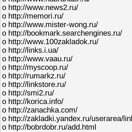
o http://www.news2.ru/
o http://memori.ru/
o http://www.mister-wong.ru/
o http://bookmark.searchengines.ru/
o http://www.100zakladok.ru/
o http://links.i.ua/
o http://www.vaau.ru/
o http://myscoop.ru/
o http://rumarkz.ru/
o http://linkstore.ru/
o http://smi2.ru/
o http://korica.info/
o http://zanachka.com/
o http://zakladki.yandex.ru/userarea/li
o http://bobrdobr.ru/add.html