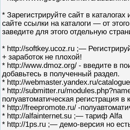
* Зарегистрируйте сайт в каталогах
сайте ссылки на каталоги — от этого
заведите для этого отдельную стран
* http://softkey.ucoz.ru ;— Регистри
+ заработок не плохой!
* http://www.dmoz.org/ - введите в 
добавьтесь в полученный раздел.
* http://webmaster.yandex.ru/catalogu
* http://submitter.ru/modules.php?na
полуавтоматическая регистрация в 
* http://freepromote.ru/ -полуавтома
* http://alfainternet.su ;— тариф Alfa
* http://1ps.ru ;— демо-версия но ест