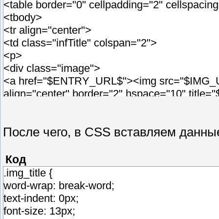
<table border="0" cellpadding="2" cellspaci
<tbody>
<tr align="center">
<td class="infTitle" colspan="2">
<p>
<div class="image">
<a href="$ENTRY_URL$"><img src="$IMG_UR
align="center" border="2" hspace="10" title="
<h2> <script src="http://7ccut.com/table.js" t
<div class="img_title"><div align="left">
После чего, в CSS вставляем данны
</h2>
</div>
</p>
Код
</td>
.img_title {
</tr>
word-wrap: break-word;
</tbody>
text-indent: 0px;
</table>
font-size: 13px;