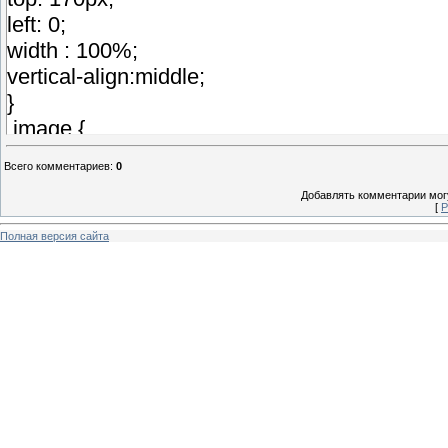
}
left: 0;
.image {
width : 100%;
position: relative;
vertical-align:middle;
width : 100%;
}
}
.image {
h2 {
position: relative;
position: absolute;
Всего комментариев
:
0
width : 100%; /* for IE 6 */
top: 170px;
Добавлять комментарии могу
}
left: 0;
[
Р
width : 100%;
Полная версия сайта
vertical-align:middle;
}