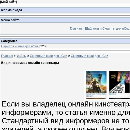
[
Мой сайт
]
Форма входа
Меню сайта
Главная
Шаблоны и Скрипты для uCoz
Categories
Скрипты и хаки для uCoz
[226]
Главная
»
Файлы
»
Скрипты и хаки для uCoz
»
Скрипты и хаки для uCoz
Вид информера онлайн кинотеатра
Если вы владелец онлайн кинотеатра
информерами, то статья именно для
Стандартный вид информеров не то
зрителей, а скорее отпугнет. Во-перв