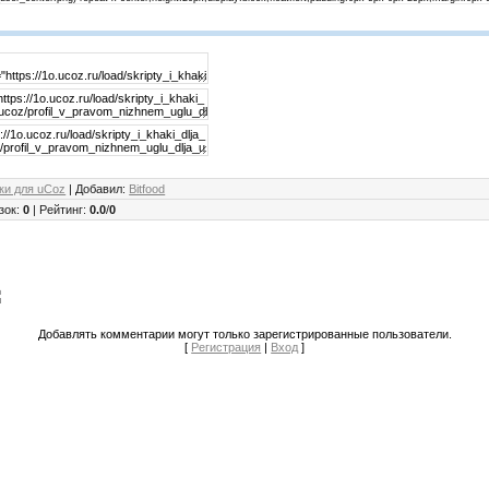
ки для uCoz
|
Добавил
:
Bitfood
зок
:
0
|
Рейтинг
:
0.0
/
0
Добавлять комментарии могут только зарегистрированные пользователи.
[
Регистрация
|
Вход
]