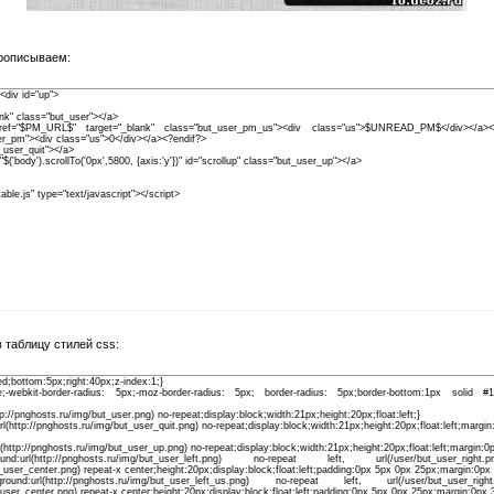
прописываем:
div id="up">
lank" class="but_user"></a>
f="$PM_URL$" target="_blank" class="but_user_pm_us"><div class="us">$UNREAD_PM$</div></a>
ser_pm"><div class="us">0</div></a><?endif?>
t_user_quit"></a>
="$('body').scrollTo('0px',5800, {axis:'y'})" id="scrollup" class="but_user_up"></a>
able.js" type="text/javascript"></script>
">
{
 таблицу стилей css:
xed;bottom:5px;right:40px;z-index:1;}
;-webkit-border-radius: 5px;-moz-border-radius: 5px; border-radius: 5px;border-bottom:1px solid 
p://pnghosts.ru/img/but_user.png) no-repeat;display:block;width:21px;height:20px;float:left;}
rl(http://pnghosts.ru/img/but_user_quit.png) no-repeat;display:block;width:21px;height:20px;float:left;marg
(http://pnghosts.ru/img/but_user_up.png) no-repeat;display:block;width:21px;height:20px;float:left;margin
d:url(http://pnghosts.ru/img/but_user_left.png) no-repeat left, url(/user/but_user_ri
ut_user_center.png) repeat-x center;height:20px;display:block;float:left;padding:0px 5px 0px 25px;margin:0p
und:url(http://pnghosts.ru/img/but_user_left_us.png) no-repeat left, url(/user/but_user_r
_user_center.png) repeat-x center;height:20px;display:block;float:left;padding:0px 5px 0px 25px;margin:0px 