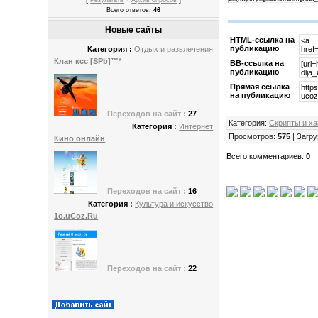
Результаты
Архив опросов
Всего ответов:
46
Новые сайты
HTML-cсылка на
публикацию
Категория :
Отдых и развлечения
Клан ксс [SPb]™*
BB-cсылка на
публикацию
Прямая ссылка
на публикацию
Переходов
на сайт :
27
Категория
:
Скрипты и ха
Категория :
Интернет
Просмотров
:
575
|
Загру
Кино онлайн
Всего комментариев
:
0
Переходов
на сайт :
16
Категория :
Культура и искусство
1o.uСoz.Ru
Переходов
на сайт :
22