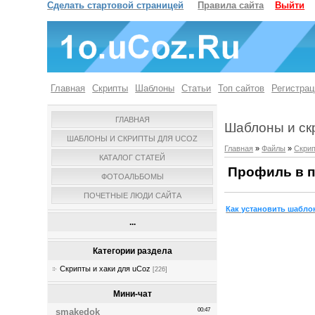
Сделать стартовой страницей
Правила сайта
Выйти
Главная
Скрипты
Шаблоны
Статьи
Топ сайтов
Регистрац
ГЛАВНАЯ
Шаблоны и ск
ШАБЛОНЫ И СКРИПТЫ ДЛЯ UCOZ
Главная
»
Файлы
»
Скрип
КАТАЛОГ СТАТЕЙ
Профиль в п
ФОТОАЛЬБОМЫ
ПОЧЕТНЫЕ ЛЮДИ САЙТА
Как установить шаблон
...
Категории раздела
Скрипты и хаки для uCoz
[226]
Мини-чат