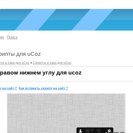
ия
Поиск
рипты для uCoz
ты и хаки для uCoz
»
Скрипты и хаки для uCoz
равом нижнем углу для ucoz
 на сайт ?
Как вставить скрипт на сайт ?