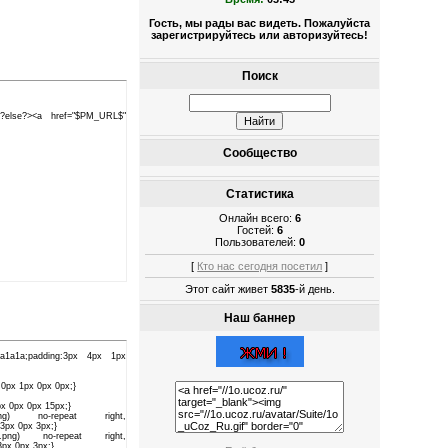
Гость, мы рады вас видеть. Пожалуйста
зарегистрируйтесь или авторизуйтесь!
Поиск
<?else?><a href="$PM_URL$"
Сообщество
Статистика
Онлайн всего:
6
Гостей:
6
Пользователей:
0
[
Кто нас сегодня посетил
]
Этот сайт живет
5835
-й день.
Наш баннер
#1a1a1a;padding:3px 4px 1px
in:0px 1px 0px 0px;}
:0px 0px 0px 15px;}
ght.png) no-repeat right,
x 3px 0px 3px;}
ight.png) no-repeat right,
3px 0px 3px;}