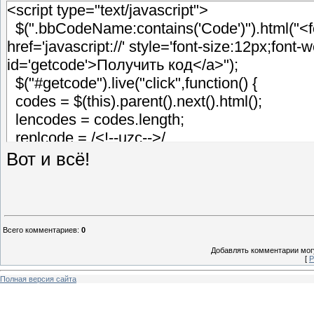
<script type="text/javascript">
$(".bbCodeName:contains('Code')").html("<fo
href='javascript://' style='font-size:12px;font-
id='getcode'>Получить код</a>");
$("#getcode").live("click",function() {
codes = $(this).parent().next().html();
lencodes = codes.length;
replcode = /<!--uzc-->/
replcode2 = /<!--\/uzc-->/
Вот и всё!
replcode3 = /<br>/g
resultCode = codes.replace(replcode, "").repl
new _uWnd('getC','Получение кода для "$
{align:0,shadow:0,close:1,autosize:1,maxh:50
Всего комментариев
:
0
</legend><textarea onfocus="select(this)" id
Добавлять комментарии могу
[
Р
<fieldset>Символов: <b>'+lencodes+'</b></fi
});
Полная версия сайта
</script>