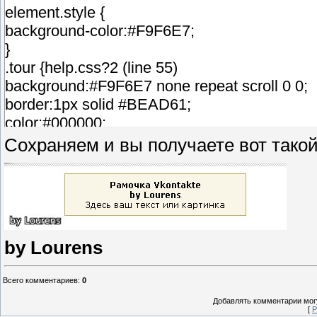
element.style {
background-color:#F9F6E7;
}
.tour {help.css?2 (line 55)
background:#F9F6E7 none repeat scroll 0 0;
border:1px solid #BEAD61;
color:#000000;
cursor:pointer;
Сохраняем и вы получаете вот такой
font-size:12px;
margin:10px auto;
padding:8px 25px;
text-align:center;
width:205px;
by Lourens
}
/* ----- */
Всего комментариев
:
0
Добавлять комментарии могу
[
Р