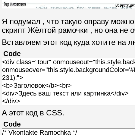
Я подумал , что такую оправу можно
скрипт Жёлтой рамочки , но она не о
Вставляем этот код куда хотите на 
Code
<div class="tour" onmouseout="this.style.ba
onmouseover="this.style.backgroundColor='#F
231);">
<b>Заголовок</b><br>
<div>Здесь ваш текст или картинка</div>
</div>
А этот код в CSS.
Code
/* Vkontakte Ramochka */