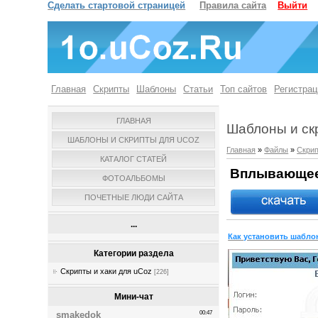
Сделать стартовой страницей
Правила сайта
Выйти
Главная
Скрипты
Шаблоны
Статьи
Топ сайтов
Регистрац
ГЛАВНАЯ
Шаблоны и ск
ШАБЛОНЫ И СКРИПТЫ ДЛЯ UCOZ
Главная
»
Файлы
»
Скрип
КАТАЛОГ СТАТЕЙ
Вплывающее 
ФОТОАЛЬБОМЫ
ПОЧЕТНЫЕ ЛЮДИ САЙТА
...
Как установить шаблон
Категории раздела
Скрипты и хаки для uCoz
[226]
Мини-чат