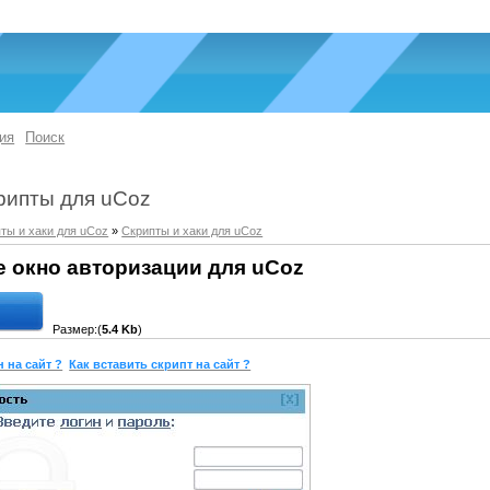
ия
Поиск
рипты для uCoz
ты и хаки для uCoz
»
Скрипты и хаки для uCoz
окно авторизации для uCoz
Размер:(
5.4 Kb
)
 на сайт ?
Как вставить скрипт на сайт ?