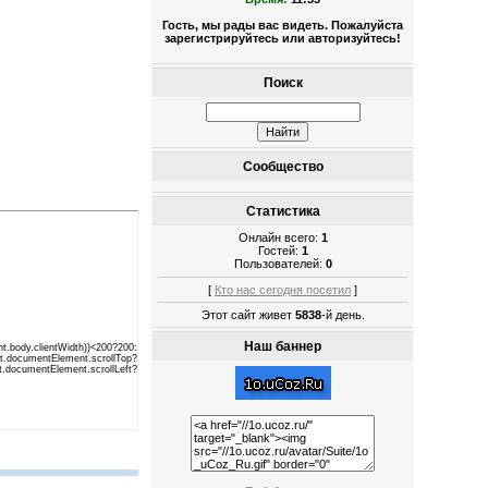
Гость, мы рады вас видеть. Пожалуйста
зарегистрируйтесь или авторизуйтесь!
Поиск
Сообщество
Статистика
Онлайн всего:
1
Гостей:
1
Пользователей:
0
[
Кто нас сегодня посетил
]
Этот сайт живет
5838
-й день.
Наш баннер
.body.clientWidth))<200?200:
Element.scrollTop?
umentElement.scrollLeft?
mily:Tahoma,Arial,Sans-Serif;