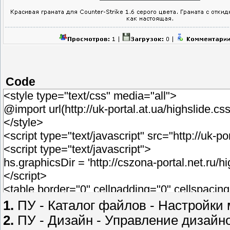
Code
<style type="text/css" media="all">
@import url(http://uk-portal.at.ua/highslide.c
</style>
<script type="text/javascript" src="http://uk-p
<script type="text/javascript">
hs.graphicsDir = 'http://cszona-portal.net.ru/
</script>
<table border="0" cellpadding="0" cellspaci
style="padding:3px;">
1.
ПУ - Каталог файлов - Настройки 
<div style="float:right">$MODER_PANEL$</d
2.
ПУ - Дизайн - Управление дизайно
<div class="eTitle" style="text-align:left;