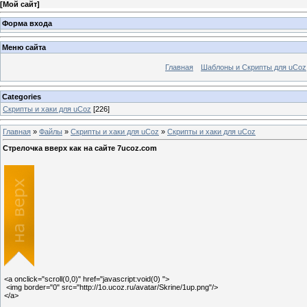
[
Мой сайт
]
Форма входа
Меню сайта
Главная
Шаблоны и Скрипты для uCoz
Categories
Скрипты и хаки для uCoz
[226]
Главная
»
Файлы
»
Скрипты и хаки для uCoz
»
Скрипты и хаки для uCoz
Стрелочка вверх как на сайте 7ucoz.com
<a onclick="scroll(0,0)" href="javascript:void(0) ">
<img border="0" src="http://1o.ucoz.ru/avatar/Skrine/1up.png"/>
</a>