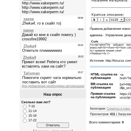
Правила добавления новос
админка - Управление диза
Code
<script>alert("Не забудьте пр
новостей</b></font><b><font colo
тут правила пишем свои!
</fieldset><hr />
Источник: http://forucoz.co
HTML-cсылка на
публикацию
BB-cсылка на
Для добавления необходима авторизация
публикацию
Прямая ссылка
Наш опрос
на публикацию
Сколько вам лет?
7-10
Категория
:
Скрипты и хаки
11-14
Просмотров
:
611
|
Загрузо
15-16
17-22
Всего комментариев
:
0
[
·
]