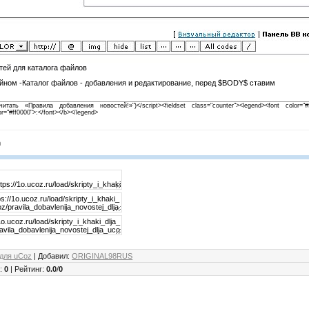
тей для каталога файлов
йном -Каталог файлов - добавления и редактирование, перед $BODY$ ставим
очитать «Правила добавления новостей!»")</script>
<fieldset class="counter"><legend><font color=
r="#ff0000">:</font></b></legend>
m
 для uCoz
|
Добавил
:
ORIGINAL98RUS
к
:
0
|
Рейтинг
:
0.0
/
0