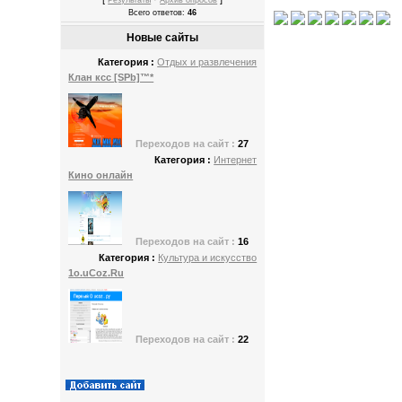
Результаты
Архив опросов
Всего ответов:
46
Новые сайты
Категория :
Отдых и развлечения
Клан ксс [SPb]™*
Переходов
на сайт :
27
Категория :
Интернет
Кино онлайн
Переходов
на сайт :
16
Категория :
Культура и искусство
1o.uСoz.Ru
Переходов
на сайт :
22