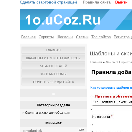
Сделать стартовой страницей
Правила сайта
Выйти
Главная
Скрипты
Шаблоны
Статьи
Топ сайтов
Регистрац
ГЛАВНАЯ
Шаблоны и скр
ШАБЛОНЫ И СКРИПТЫ ДЛЯ UCOZ
Главная
»
Файлы
»
Скрипты
КАТАЛОГ СТАТЕЙ
Правила доба
ФОТОАЛЬБОМЫ
ПОЧЕТНЫЕ ЛЮДИ САЙТА
Как установить шаблон н
...
Категории раздела
Скрипты и хаки для uCoz
[226]
Мини-чат