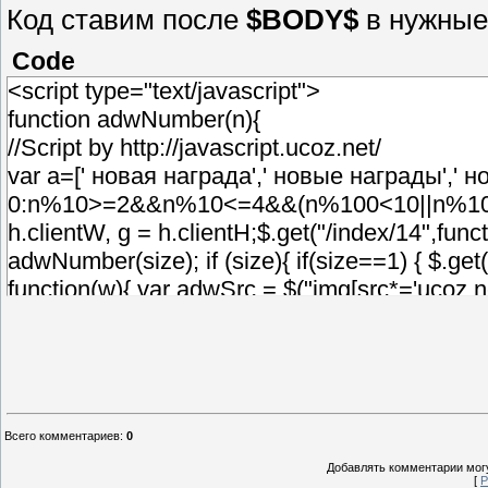
Код ставим после
$BODY$
в нужные
Code
<script type="text/javascript">
function adwNumber(n){
//Script by http://javascript.ucoz.net/
var a=[' новая награда',' новые награды','
0:n%10>=2&&n%10<=4&&(n%100<10||n%100>=20
h.clientW, g = h.clientH;$.get("/index/14",func
adwNumber(size); if (size){ if(size==1) { $.get
function(w){ var adwSrc = $("img[src*='ucoz.net
']",w).attr("href"), fromT = $("a[href*='/index
{min:0,max:0,x:j-225,y:g-
145,alert:1,autosize:0,fixed:1,shadow:1,resize
<legend>Награда</legend>Пользователь <a 
src="'+adwSrc+'" border="0"></fieldset>'); });
Всего комментариев
:
0
225,y:g-
Добавлять комментарии могу
275,alert:1,autosize:0,fixed:1,shadow:1,resiz
[
Р