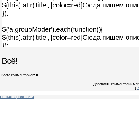
$(this).attr('title','[color=red]Сюда пишем 
/* Хинт для сайта */
});
$('a.groupModer').each(function(){
$(this).attr('title','[color=red]Сюда пишем о
});
Всё!
$('a.groupUser').each(function(){
$(this).attr('title','[color=red]Сюда пишем о
Всего комментариев
:
0
});
Добавлять комментарии могу
[
Р
$('a.groupVerify').each(function(){
Полная версия сайта
$(this).attr('title','[color=red]Сюда пишем 
});
</script>