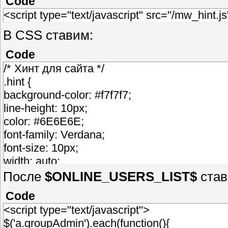
Code
<script type="text/javascript" src="/mw_hint.js
В CSS ставим:
Code
/* Хинт для сайта */
.hint {
background-color: #f7f7f7;
line-height: 10px;
color: #6E6E6E;
font-family: Verdana;
font-size: 10px;
width: auto;
border:1px solid #6E6E6E;
После
$ONLINE_USERS_LIST$
став
margin: 1px;
Code
padding: 8px;
<script type="text/javascript">
position: absolute;
$('a.groupAdmin').each(function(){
visibility: hidden;}