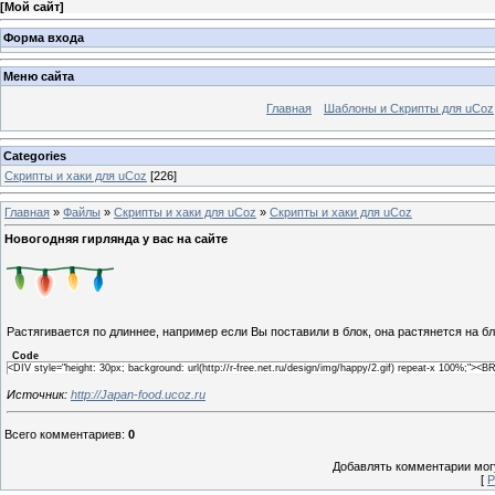
[
Мой сайт
]
Форма входа
Меню сайта
Главная
Шаблоны и Скрипты для uCoz
Categories
Скрипты и хаки для uCoz
[226]
Главная
»
Файлы
»
Скрипты и хаки для uCoz
»
Скрипты и хаки для uCoz
Новогодняя гирлянда у вас на сайте
Растягивается по длиннее, например если Вы поставили в блок, она растянется на бл
Code
<DIV style="height: 30px; background: url(http://r-free.net.ru/design/img/happy/2.gif) repeat-x 100%;"><
Источник:
http://Japan-food.ucoz.ru
Всего комментариев
:
0
Добавлять комментарии могу
[
Р