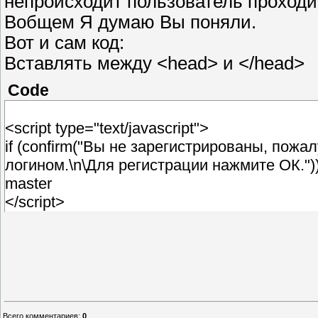
непроисходит пользователь проходит
Вобщем Я думаю Вы поняли.
Вот и сам код:
Вставлять между <head> и </head>
Code
<script type="text/javascript">
if (confirm("Вы не зарегистрированы, пожа
логином.\n\Для регистрации нажмите ОК."))
master
</script>
Всего комментариев
:
0