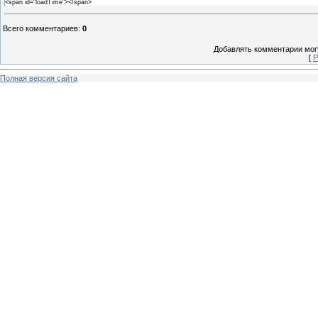
<span id="loadTime"></span>
Всего комментариев
:
0
Добавлять комментарии могу
[
Р
Полная версия сайта