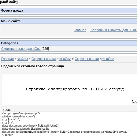
[
Мой сайт
]
Форма входа
Меню сайта
Главная
Шаблоны и Скрипты для uCoz
Categories
Скрипты и хаки для uCoz
[226]
Главная
»
Файлы
»
Скрипты и хаки для uCoz
»
Скрипты и хаки для uCoz
Надпись за сколько готова страница
Code
<script type="text/javascript">
window.onload=function(){
char1='<'+'!--';
char2='(';
data=document.body.innerHTML.split(char1);
data=data[data.length-1].split(char2);
document.getElementById('loadTime').innerHTML='Страница сгенерирована за'+data[0]+'секунд.';}
</script>