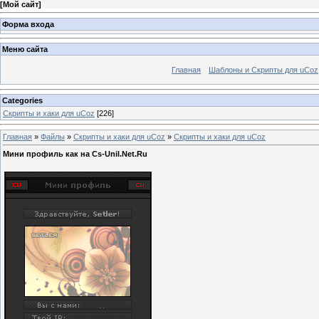
[
Мой сайт
]
Форма входа
Меню сайта
Главная
Шаблоны и Скрипты для uCoz
Categories
Скрипты и хаки для uCoz
[226]
Главная
»
Файлы
»
Скрипты и хаки для uCoz
»
Скрипты и хаки для uCoz
Мини профиль как на Cs-Unil.Net.Ru