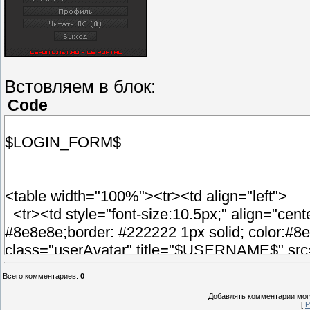
Встовляем в блок:
Code
$LOGIN_FORM$
<table width="100%"><tr><td align="left">
<tr><td style="font-size:10.5px;" align="cent
#8e8e8e;border: #222222 1px solid; color
class="userAvatar" title="$USERNAME$" s
title="$USERNAME$" src="http://cs-unil.net.
Всего комментариев
:
0
title="$USERNAME$" src="http://cs-unil.net.
Добавлять комментарии могу
<tr><td style="font-size:10.5px;" align="cente
[
Р