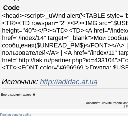
Code
<head>
<script>_uWnd.alert('<TABLE style=
<TR><TD rowspan="2"><P><IMG src="$USE
height="40"></P></TD><TD><A href="/index/
href="/index/14" target="_blank">
Мои сообщ
сообщения($UNREAD_PM$)</FONT>
</A> 
пользователей</A> | <A href="/index/11" t
href="http://tak.ru/partner.php?id=433104
<TD><FONT color="#696969">Группа: $USE
$USER_REG_DAYS$-й день | Твой IP: $
Источник:
http://adidac.at.ua
</TABLE>','',{w:560,h:65,tm:24000});</script>
Всего комментариев
:
0
Добавлять комментарии могу
[
Р
Полная версия сайта