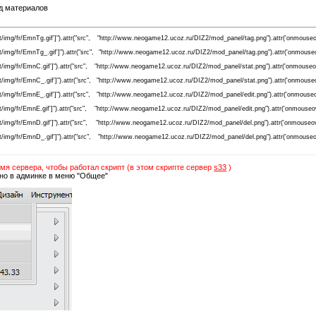
ид материалов
et/img/fr/EmnTg.gif']").attr("src", "http://www.neogame12.ucoz.ru/DIZ2/mod_panel/tag.png").attr('onmouseov
et/img/fr/EmnTg_.gif']").attr("src", "http://www.neogame12.ucoz.ru/DIZ2/mod_panel/tag.png").attr('onmouseov
et/img/fr/EmnC.gif']").attr("src", "http://www.neogame12.ucoz.ru/DIZ2/mod_panel/stat.png").attr('onmouseov
et/img/fr/EmnC_.gif']").attr("src", "http://www.neogame12.ucoz.ru/DIZ2/mod_panel/stat.png").attr('onmouseov
et/img/fr/EmnE_.gif']").attr("src", "http://www.neogame12.ucoz.ru/DIZ2/mod_panel/edit.png").attr('onmouseov
et/img/fr/EmnE.gif']").attr("src", "http://www.neogame12.ucoz.ru/DIZ2/mod_panel/edit.png").attr('onmouseov
et/img/fr/EmnD.gif']").attr("src", "http://www.neogame12.ucoz.ru/DIZ2/mod_panel/del.png").attr('onmouseov
et/img/fr/EmnD_.gif']").attr("src", "http://www.neogame12.ucoz.ru/DIZ2/mod_panel/del.png").attr('onmouseov
мя сервера, чтобы работал скрипт (в этом скрипте сервер
s33
)
но в админке в меню "Общее"