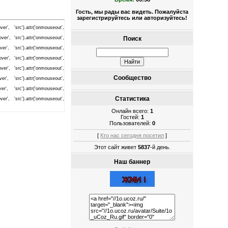
Гость, мы рады вас видеть. Пожалуйста
зарегистрируйтесь или авторизуйтесь!
er', 'src').attr('onmouseout',
er', 'src').attr('onmouseout',
Поиск
er', 'src').attr('onmouseout',
er', 'src').attr('onmouseout',
er', 'src').attr('onmouseout',
Сообщество
er', 'src').attr('onmouseout',
er', 'src').attr('onmouseout',
Статистика
er', 'src').attr('onmouseout',
Онлайн всего:
1
Гостей:
1
Пользователей:
0
[
Кто нас сегодня посетил
]
Этот сайт живет
5837
-й день.
Наш баннер