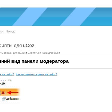
ия
Поиск
рипты для uCoz
ты и хаки для uCoz
»
Скрипты и хаки для uCoz
ний вид панели модератора
 на сайт ?
Как вставить скрипт на сайт ?