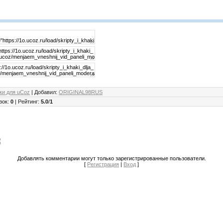
ки для uCoz
|
Добавил
:
ORIGINAL98RUS
зок
:
0
|
Рейтинг
:
5.0
/
1
Добавлять комментарии могут только зарегистрированные пользователи.
[
Регистрация
|
Вход
]