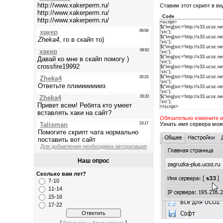
Ставим этот скрипт в в
Code
<script>
$("img[src='http://s33.ucoz.n
'src');
$("img[src='http://s33.ucoz.n
'src');
$("img[src='http://s33.ucoz.n
'src');
$("img[src='http://s33.ucoz.n
'src');
$("img[src='http://s33.ucoz.n
'src');
$("img[src='http://s33.ucoz.n
'src');
$("img[src='http://s33.ucoz.n
'src');
$("img[src='http://s33.ucoz.n
'src');
</script>
Обязательно измените и
Узнать имя сервера мож
Для добавления необходима авторизация
Наш опрос
Сколько вам лет?
7-10
11-14
15-16
17-22
[
·
]