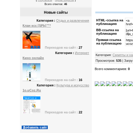
Результаты
Архив опросов
Всего ответов:
46
Новые сайты
HTML-cсылка на
Категория :
Отдых и развлечения
публикацию
Клан ксс [SPb]™*
BB-cсылка на
публикацию
Прямая ссылка
на публикацию
Переходов
на сайт :
27
Категория :
Интернет
Категория
:
Скрипты и ха
Кино онлайн
Просмотров
:
535
|
Загру
Всего комментариев
:
0
Переходов
на сайт :
16
Категория :
Культура и искусство
1o.uСoz.Ru
Переходов
на сайт :
22