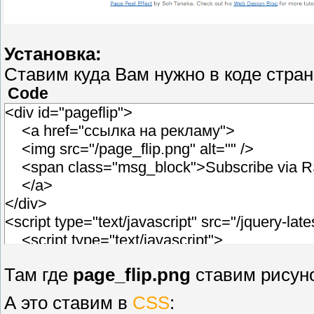
Установка:
Ставим куда Вам нужно в коде стран
Code
<div id="pageflip">
<a href="ссылка на рекламу">
<img src="/page_flip.png" alt="" />
<span class="msg_block">Subscribe via
</a>
</div>
<script type="text/javascript" src="/jquery-la
<script type="text/javascript">
$(document).ready(function(){
Там где
page_flip.png
ставим рисуно
$("#pageflip").hover(function() { //При н
$("#pageflip img , .msg_block").stop()
А это ставим в
CSS
:
.animate({ //Анимировать и расширять m