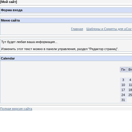
[
Мой сайт
]
Форма входа
Меню сайта
Главная
Шаблоны и Скрипты для uCoz
Тут будет любая ваша информация...
Изменить этот текст можно в панели управления, раздел "Редактор страниц".
Calendar
Пн
Вт
3
4
10
11
17
18
24
25
31
Полная версия сайта