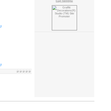
Ещё баннеры
;}
;}