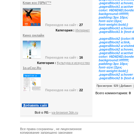
Клан ксс [SPb]™*
.pagesBlock1 a:hover,
.pagesBlock1 a:active
color: #6D6D6D;borde
background:#ffffff;
padding:3px 10px;
font-size:11px;
font-weight:bold;}
Переходов
на сайт :
27
.pagesBlock1 a:hover
Категория :
Интернет
.pagesBlock1 b {text-
Кино онлайн
.pagesBlock2 {color:#
.pagesBlock2 a:link,
.pagesBlock2 a:visited
.pagesBlock2 a:hover,
.pagesBlock2 a:active
color: #6D6D6D;borde
Переходов
на сайт :
16
background:#ffffff;
Категория :
Культура и искусство
padding:3px 10px;
font-size:11px;
1o.uСoz.Ru
font-weight:bold;}
.pagesBlock2 a:hover
.pagesBlock2 b {text-
Просмотров
: 929 |
Добавил
:
Переходов
на сайт :
22
Всего комментариев
:
0
Всё о ЯБ -
ya-browser.3dn.ru
Все права сохранены , не лицензионное
копирование запрещено законами