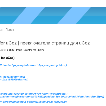
ия
Поиск
 for uCoz | преключатели страниц для uCoz
ь
»
05
» (CSS Page Selector for uCoz)
 for uCoz)
ffff;border:0px;margin-bottom:10px;margin-top:10px;}
ext-decoration:none;
r: 1px #999999 dashed;
background:#0094E0;color:#FFFFFF;font-weight:bold;}
coration:none;background:#0094E0;padding:3px 10px;color:#fefefe;font-size:11px;}
ffff;border:0px;margin-bottom:10px;margin-top:10px;}