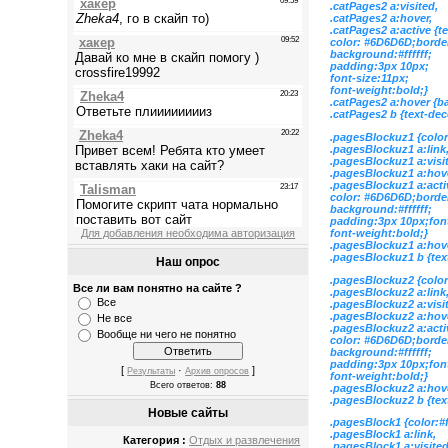
.catPages2 a:visited,
.catPages2 a:hover,
.catPages2 a:active {t
color: #6D6D6D;borde
background:#ffffff;
padding:3px 10px;
font-size:11px;
font-weight:bold;}
.catPages2 a:hover {
.catPages2 b {text-de
.pagesBlockuz1 {color
.pagesBlockuz1 a:link
.pagesBlockuz1 a:visi
.pagesBlockuz1 a:hove
.pagesBlockuz1 a:acti
color: #6D6D6D;borde
background:#ffffff;
padding:3px 10px;font
font-weight:bold;}
Для добавления необходима авторизация
.pagesBlockuz1 a:hov
.pagesBlockuz1 b {tex
Наш опрос
.pagesBlockuz2 {color
Все ли вам понятно на сайте ?
.pagesBlockuz2 a:link
Все
.pagesBlockuz2 a:visi
.pagesBlockuz2 a:hove
Не все
.pagesBlockuz2 a:acti
Вообще ни чего не понятно
color: #6D6D6D;borde
background:#ffffff;
padding:3px 10px;font
[
·
]
Результаты
Архив опросов
font-weight:bold;}
Всего ответов:
88
.pagesBlockuz2 a:hov
.pagesBlockuz2 b {tex
Новые сайты
.pagesBlock1 {color:#
.pagesBlock1 a:link,
Категория :
Отдых и развлечения
.pagesBlock1 a:visited