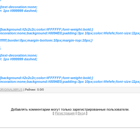
 {text-decoration:none;
r: 1px #999999 dashed;
 {background:#2c2c2c;color:#FFFFFF;font-weight:bold;}
decoration:none;background:#0094E0;padding:3px 10px;color:#fefefe;font-size:11px
ffffff;border:0px;margin-bottom:10px;margin-top:10px;}
,
 {text-decoration:none;
r: 1px #999999 dashed;
 {background:#2c2c2c;color:#FFFFFF;font-weight:bold;}
decoration:none;background:#0094E0;padding:3px 10px;color:#fefefe;font-size:11px
ORIGINAL98RUS
|
Рейтинг
:
0.0
/
0
Добавлять комментарии могут только зарегистрированные пользователи.
[
Регистрация
|
Вход
]