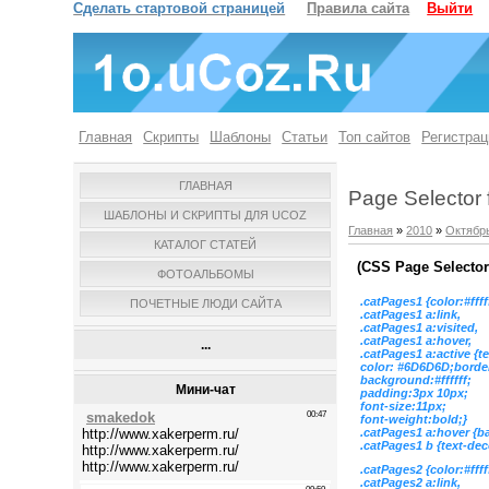
Сделать стартовой страницей
Правила сайта
Выйти
Главная
Скрипты
Шаблоны
Статьи
Топ сайтов
Регистрац
ГЛАВНАЯ
Page Selector
ШАБЛОНЫ И СКРИПТЫ ДЛЯ UCOZ
Главная
»
2010
»
Октябр
КАТАЛОГ СТАТЕЙ
(CSS Page Selector
ФОТОАЛЬБОМЫ
.catPages1 {color:#ff
ПОЧЕТНЫЕ ЛЮДИ САЙТА
.catPages1 a:link,
.catPages1 a:visited,
.catPages1 a:hover,
...
.catPages1 a:active {t
color: #6D6D6D;borde
background:#ffffff;
Мини-чат
padding:3px 10px;
font-size:11px;
font-weight:bold;}
.catPages1 a:hover {
.catPages1 b {text-de
.catPages2 {color:#ff
.catPages2 a:link,